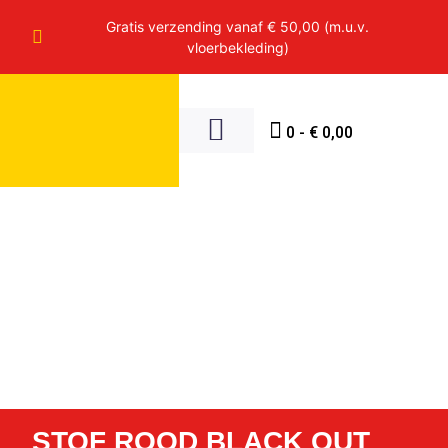
Gratis verzending vanaf € 50,00 (m.u.v.
vloerbekleding)
0
-
€
0,00
STOF ROOD BLACK OUT