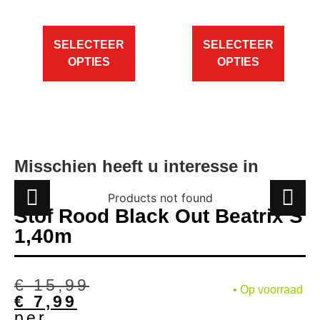
Misschien heeft u interesse in
Products not found
Stof Rood Black Out Beatrix S
1,40m
€
15,99
• Op voorraad
€
7,99
per