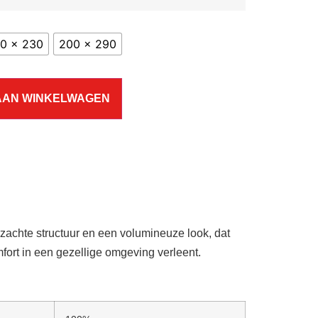
60 x 230
200 x 290
AAN WINKELWAGEN
RAVENNA 057.0466.1424
RAVENNA 0
€
215,00
–
€
579,00
€
215,0
rzachte structuur en een volumineuze look, dat
fort in een gezellige omgeving verleent.