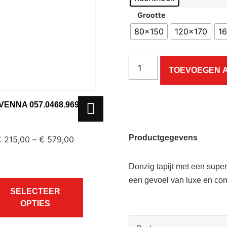
Grootte
80x150
120x170
1
TOEVOEGEN 
VENNA 057.0468.9696
RAVENNA 057.0468.6285
Productgegevens
€
215,00
–
€
579,00
€
215,00
–
€
579,00
Donzig tapijt met een supe
een gevoel van luxe en com