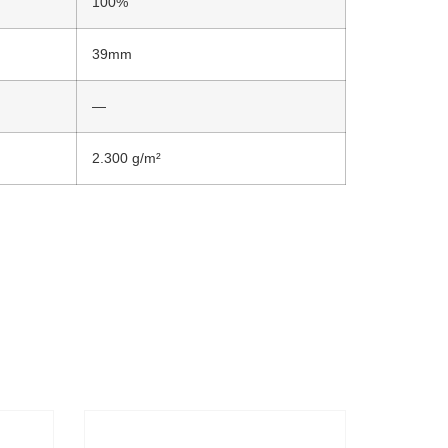
100%
39mm
—
2.300 g/m²