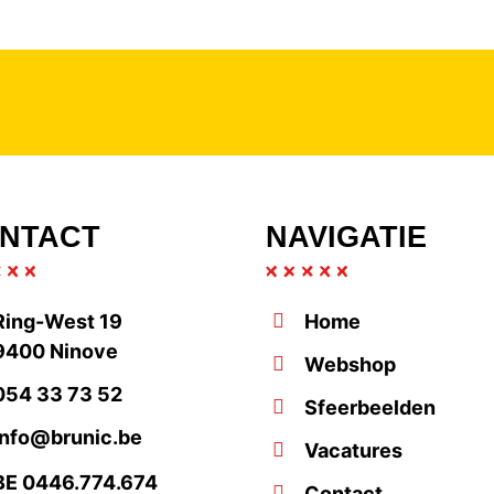
NTACT
NAVIGATIE
Ring-West 19
Home
9400 Ninove
Webshop
054 33 73 52
Sfeerbeelden
info@brunic.be
Vacatures
BE 0446.774.674
Contact