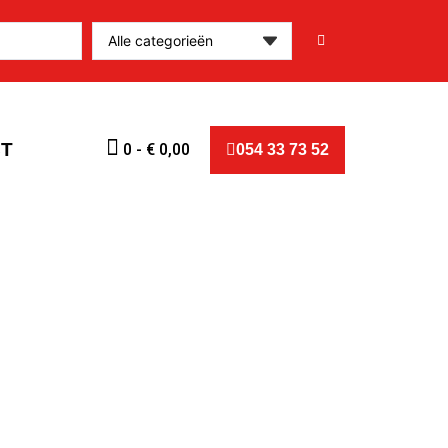
T
0
-
€
0,00
054 33 73 52