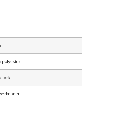
m
 polyester
sterk
 werkdagen