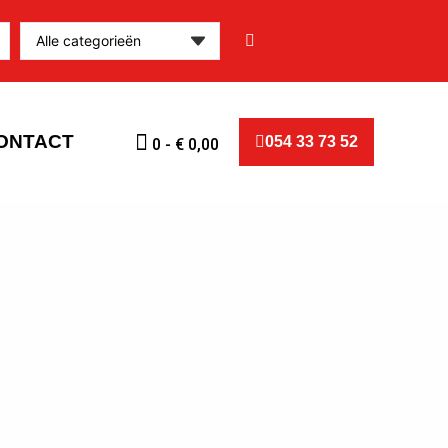
ONTACT
054 33 73 52
0
-
€
0,00