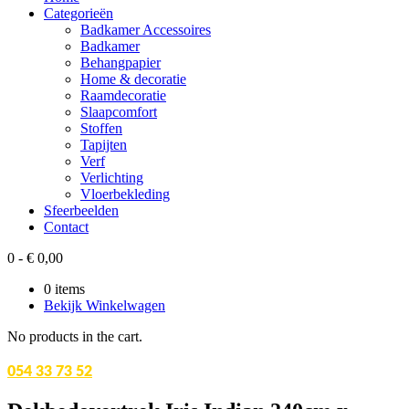
Categorieën
Badkamer Accessoires
Badkamer
Behangpapier
Home & decoratie
Raamdecoratie
Slaapcomfort
Stoffen
Tapijten
Verf
Verlichting
Vloerbekleding
Sfeerbeelden
Contact
0
-
€
0,00
0
items
Bekijk Winkelwagen
No products in the cart.
054 33 73 52